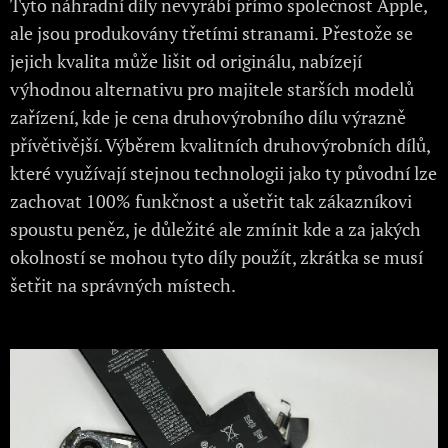
Tyto náhradní díly nevyrábí přímo společnost Apple,
ale jsou produkovány třetími stranami. Přestože se
jejich kvalita může lišit od originálu, nabízejí
výhodnou alternativu pro majitele starších modelů
zařízení, kde je cena druhovýrobního dílu výrazně
přívětivější. Výběrem kvalitních druhovýrobních dílů,
které využívají stejnou technologii jako ty původní lze
zachovat 100% funkčnost a ušetřit tak zákazníkovi
spoustu peněz, je důležité ale zmínit kde a za jakých
okolností se mohou tyto díly použít, zkrátka se musí
šetřit na správných místech.