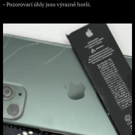
-
Pozorovací úhly jsou výrazně horší.